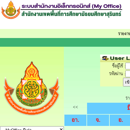
รายงา
ชื่อผู้ใช้ :
รหัสผ่าน :
รา
<<
อา.
จ.
อ.